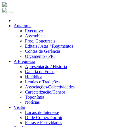
Autarquia
Executivo
Assembleia
Proc. Concursais
Editais / Atas / Regimentos
Contas de Gerência
Orçamento / PPI
A Freguesia
Apresentação / História
Galeria de Fotos
Heráldica
Lendas e Tradições
Associações/Colectividades
Caracterização/Censos
Toponímia
Notícias
Visitar
Locais de Interesse
Onde Comer/Dormir
Feiras e Festividades