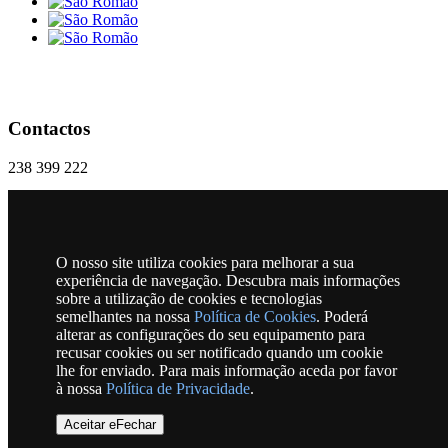
Contactos
238 399 222
geral@freguesiasaoromao.pt
Praça 18 Dezembro, Nº 1 | 6270-286 São Romão
O nosso site utiliza cookies para melhorar a sua
RSS
experiência de navegação. Descubra mais informações
sobre a utilização de cookies e tecnologias
semelhantes na nossa
Política de Cookies
. Poderá
alterar as configurações do seu equipamento para
Horário
recusar cookies ou ser notificado quando um cookie
lhe for enviado. Para mais informação aceda por favor
à nossa
Política de Privacidade
.
Mapa
Aceitar eFechar