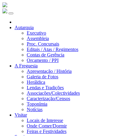
Autarquia
Executivo
Assembleia
Proc. Concursais
Editais / Atas / Regimentos
Contas de Gerência
Orçamento / PPI
A Freguesia
Apresentação / História
Galeria de Fotos
Heráldica
Lendas e Tradições
Associações/Colectividades
Caracterização/Censos
Toponímia
Notícias
Visitar
Locais de Interesse
Onde Comer/Dormir
Feiras e Festividades