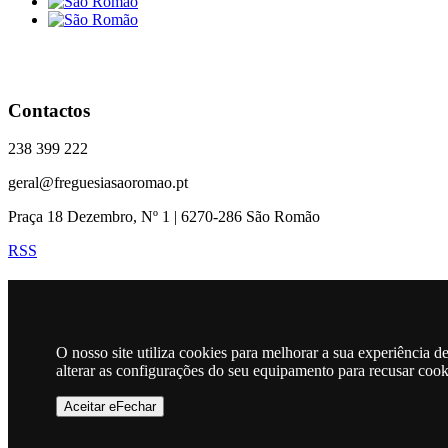
Contactos
238 399 222
geral@freguesiasaoromao.pt
Praça 18 Dezembro, Nº 1 | 6270-286 São Romão
RSS
Horário
O nosso site utiliza cookies para melhorar a sua experiência 
alterar as configurações do seu equipamento para recusar coo
Mapa
Aceitar eFechar
Freguesia de São Romão © 2026
Todos os direitos são reservados
|