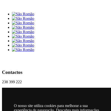
Contactos
238 399 222
geral@freguesiasaoromao.pt
Praça 18 Dezembro, Nº 1 | 6270-286 São Romão
O nosso site utiliza cookies para melhorar a sua
RSS
experiência de navegação. Descubra mais informações