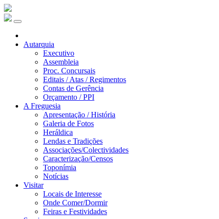
Autarquia
Executivo
Assembleia
Proc. Concursais
Editais / Atas / Regimentos
Contas de Gerência
Orçamento / PPI
A Freguesia
Apresentação / História
Galeria de Fotos
Heráldica
Lendas e Tradições
Associações/Colectividades
Caracterização/Censos
Toponímia
Notícias
Visitar
Locais de Interesse
Onde Comer/Dormir
Feiras e Festividades