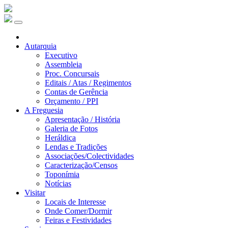
Autarquia
Executivo
Assembleia
Proc. Concursais
Editais / Atas / Regimentos
Contas de Gerência
Orçamento / PPI
A Freguesia
Apresentação / História
Galeria de Fotos
Heráldica
Lendas e Tradições
Associações/Colectividades
Caracterização/Censos
Toponímia
Notícias
Visitar
Locais de Interesse
Onde Comer/Dormir
Feiras e Festividades