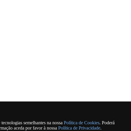
e tecnologias semelhantes na nossa
Política de Cookies
. Poderá
ormação aceda por favor à nossa
Política de Privacidade
.