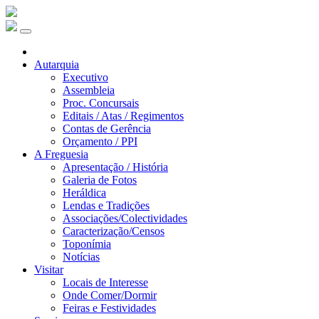
Autarquia
Executivo
Assembleia
Proc. Concursais
Editais / Atas / Regimentos
Contas de Gerência
Orçamento / PPI
A Freguesia
Apresentação / História
Galeria de Fotos
Heráldica
Lendas e Tradições
Associações/Colectividades
Caracterização/Censos
Toponímia
Notícias
Visitar
Locais de Interesse
Onde Comer/Dormir
Feiras e Festividades