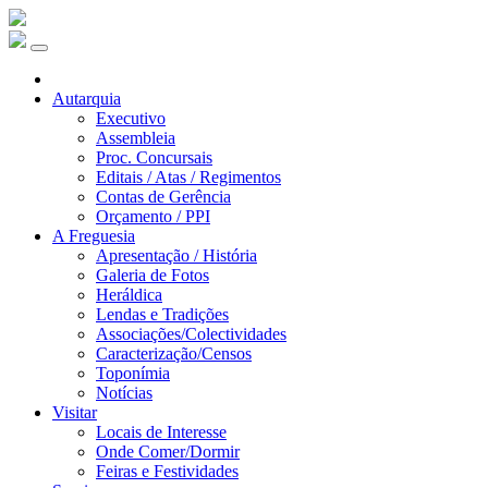
Autarquia
Executivo
Assembleia
Proc. Concursais
Editais / Atas / Regimentos
Contas de Gerência
Orçamento / PPI
A Freguesia
Apresentação / História
Galeria de Fotos
Heráldica
Lendas e Tradições
Associações/Colectividades
Caracterização/Censos
Toponímia
Notícias
Visitar
Locais de Interesse
Onde Comer/Dormir
Feiras e Festividades