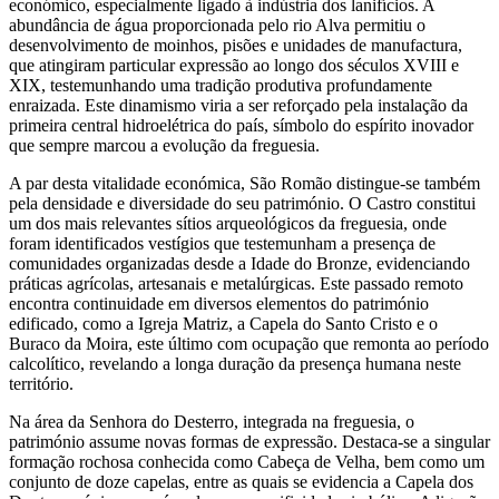
económico, especialmente ligado à indústria dos lanifícios. A
abundância de água proporcionada pelo rio Alva permitiu o
desenvolvimento de moinhos, pisões e unidades de manufactura,
que atingiram particular expressão ao longo dos séculos XVIII e
XIX, testemunhando uma tradição produtiva profundamente
enraizada. Este dinamismo viria a ser reforçado pela instalação da
primeira central hidroelétrica do país, símbolo do espírito inovador
que sempre marcou a evolução da freguesia.
A par desta vitalidade económica, São Romão distingue-se também
pela densidade e diversidade do seu património. O Castro constitui
um dos mais relevantes sítios arqueológicos da freguesia, onde
foram identificados vestígios que testemunham a presença de
comunidades organizadas desde a Idade do Bronze, evidenciando
práticas agrícolas, artesanais e metalúrgicas. Este passado remoto
encontra continuidade em diversos elementos do património
edificado, como a Igreja Matriz, a Capela do Santo Cristo e o
Buraco da Moira, este último com ocupação que remonta ao período
calcolítico, revelando a longa duração da presença humana neste
território.
Na área da Senhora do Desterro, integrada na freguesia, o
património assume novas formas de expressão. Destaca-se a singular
formação rochosa conhecida como Cabeça de Velha, bem como um
conjunto de doze capelas, entre as quais se evidencia a Capela dos