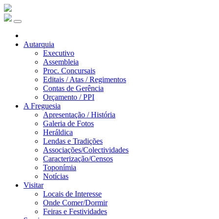
Autarquia
Executivo
Assembleia
Proc. Concursais
Editais / Atas / Regimentos
Contas de Gerência
Orçamento / PPI
A Freguesia
Apresentação / História
Galeria de Fotos
Heráldica
Lendas e Tradições
Associações/Colectividades
Caracterização/Censos
Toponímia
Notícias
Visitar
Locais de Interesse
Onde Comer/Dormir
Feiras e Festividades