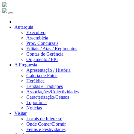
Autarquia
Executivo
Assembleia
Proc. Concursais
Editais / Atas / Regimentos
Contas de Gerência
Orçamento / PPI
A Freguesia
Apresentação / História
Galeria de Fotos
Heráldica
Lendas e Tradições
Associações/Colectividades
Caracterização/Censos
Toponímia
Notícias
Visitar
Locais de Interesse
Onde Comer/Dormir
Feiras e Festividades