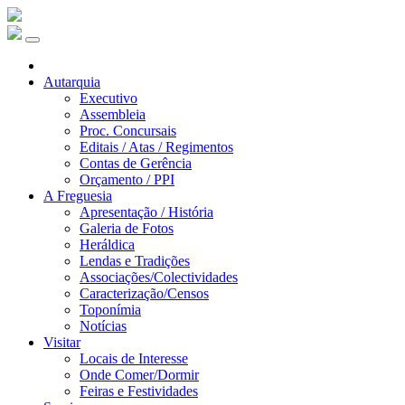
Autarquia
Executivo
Assembleia
Proc. Concursais
Editais / Atas / Regimentos
Contas de Gerência
Orçamento / PPI
A Freguesia
Apresentação / História
Galeria de Fotos
Heráldica
Lendas e Tradições
Associações/Colectividades
Caracterização/Censos
Toponímia
Notícias
Visitar
Locais de Interesse
Onde Comer/Dormir
Feiras e Festividades